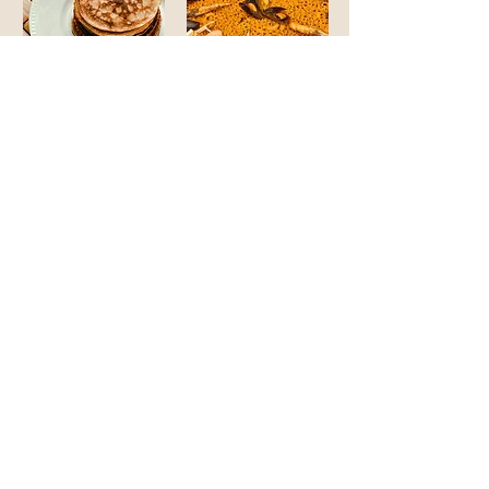
AMICI COFFEE
GIRONA
ORGANITZA
PATROCINA