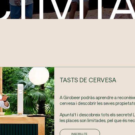
TIVIT
TASTS DE CERVESA
A Girobeer podràs aprendre a reconèixe
cervesa i descobrir les seves propietats
Apunta't i descobreix tots els secrets! L
les places son limitades, pel que és nec
INSCRIU-TE